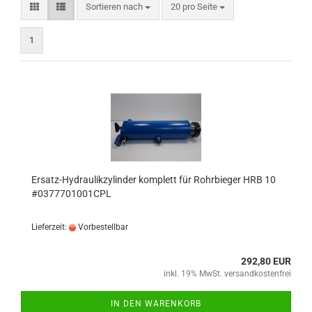
Sortieren nach
pro Seite
Sortieren nach
20 pro Seite
1
Ersatz-Hydraulikzylinder komplett für Rohrbieger HRB 10
#0377701001CPL
Lieferzeit:
Vorbestellbar
292,80 EUR
inkl. 19% MwSt. versandkostenfrei
IN DEN WARENKORB