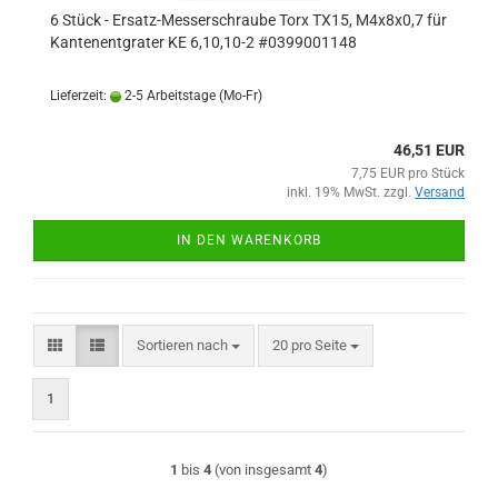
6 Stück - Ersatz-Messerschraube Torx TX15, M4x8x0,7 für
Kantenentgrater KE 6,10,10-2 #0399001148
Lieferzeit:
2-5 Arbeitstage (Mo-Fr)
46,51 EUR
7,75 EUR pro Stück
inkl. 19% MwSt. zzgl.
Versand
IN DEN WARENKORB
Sortieren nach
pro Seite
Sortieren nach
20 pro Seite
1
1
bis
4
(von insgesamt
4
)