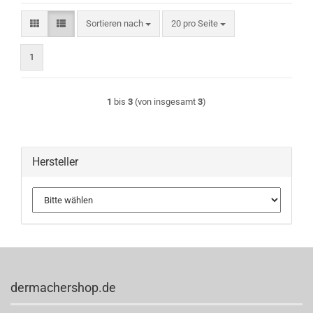
Sortieren nach
pro Seite
Sortieren nach
20 pro Seite
1
1
bis
3
(von insgesamt
3
)
Hersteller
dermachershop.de