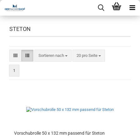
STETON
Sortieren nach
pro Seite
Sortieren nach
20 pro Seite
1
Vorschubrolle 50 x 132 mm passend für Steton