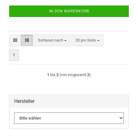
IN DEN WARENKORB
Sortieren nach
pro Seite
Sortieren nach
20 pro Seite
1
1
bis
2
(von insgesamt
2
)
Hersteller